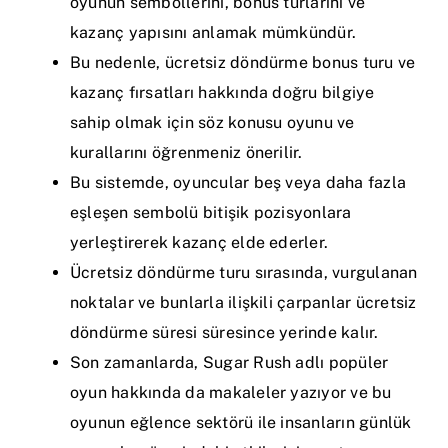
oyunun sembollerini, bonus turlarını ve
kazanç yapısını anlamak mümkündür.
Bu nedenle, ücretsiz döndürme bonus turu ve
kazanç fırsatları hakkında doğru bilgiye
sahip olmak için söz konusu oyunu ve
kurallarını öğrenmeniz önerilir.
Bu sistemde, oyuncular beş veya daha fazla
eşleşen sembolü bitişik pozisyonlara
yerleştirerek kazanç elde ederler.
Ücretsiz döndürme turu sırasında, vurgulanan
noktalar ve bunlarla ilişkili çarpanlar ücretsiz
döndürme süresi süresince yerinde kalır.
Son zamanlarda, Sugar Rush adlı popüler
oyun hakkında da makaleler yazıyor ve bu
oyunun eğlence sektörü ile insanların günlük