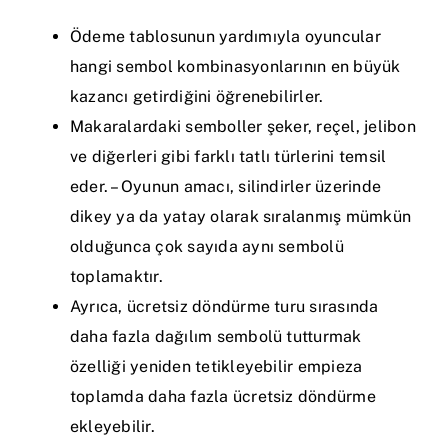
Ödeme tablosunun yardımıyla oyuncular
hangi sembol kombinasyonlarının en büyük
kazancı getirdiğini öğrenebilirler.
Makaralardaki semboller şeker, reçel, jelibon
ve diğerleri gibi farklı tatlı türlerini temsil
eder. – Oyunun amacı, silindirler üzerinde
dikey ya da yatay olarak sıralanmış mümkün
olduğunca çok sayıda aynı sembolü
toplamaktır.
Ayrıca, ücretsiz döndürme turu sırasında
daha fazla dağılım sembolü tutturmak
özelliği yeniden tetikleyebilir empieza
toplamda daha fazla ücretsiz döndürme
ekleyebilir.