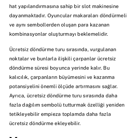
hat yapılandırmasına sahip bir slot makinesine
dayanmaktadır. Oyuncular makaraları döndürmeli
ve aynı sembollerden oluşan para kazanan
kombinasyonlar oluşturmayı beklemelidir.
Ücretsiz döndürme turu sırasında, vurgulanan
noktalar ve bunlarla ilişkili çarpanlar ücretsiz
döndürme süresi boyunca yerinde kalır. Bu
kalıcılık, çarpanların büyümesini ve kazanma
potansiyelini önemli ölçüde artırmasını sağlar.
Ayrıca, ücretsiz döndürme turu sırasında daha
fazla dağılım sembolü tutturmak özelliği yeniden
tetikleyebilir empieza toplamda daha fazla
ücretsiz döndürme ekleyebilir.