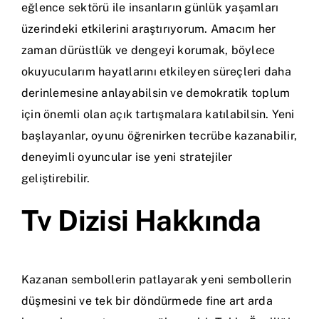
eğlence sektörü ile insanların günlük yaşamları
üzerindeki etkilerini araştırıyorum. Amacım her
zaman dürüstlük ve dengeyi korumak, böylece
okuyucularım hayatlarını etkileyen süreçleri daha
derinlemesine anlayabilsin ve demokratik toplum
için önemli olan açık tartışmalara katılabilsin. Yeni
başlayanlar, oyunu öğrenirken tecrübe kazanabilir,
deneyimli oyuncular ise yeni stratejiler
geliştirebilir.
Tv Dizisi Hakkında
Kazanan sembollerin patlayarak yeni sembollerin
düşmesini ve tek bir döndürmede fine art arda