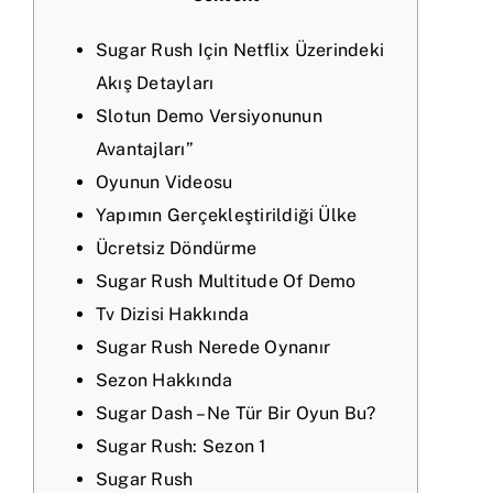
Sugar Rush Için Netflix Üzerindeki
Akış Detayları
Slotun Demo Versiyonunun
Avantajları”
Oyunun Videosu
Yapımın Gerçekleştirildiği Ülke
Ücretsiz Döndürme
Sugar Rush Multitude Of Demo
Tv Dizisi Hakkında
Sugar Rush Nerede Oynanır
Sezon Hakkında
Sugar Dash – Ne Tür Bir Oyun Bu?
Sugar Rush: Sezon 1
Sugar Rush