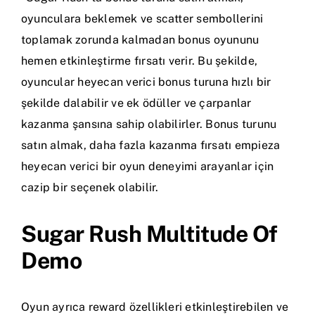
oyunculara beklemek ve scatter sembollerini
toplamak zorunda kalmadan bonus oyununu
hemen etkinleştirme fırsatı verir. Bu şekilde,
oyuncular heyecan verici bonus turuna hızlı bir
şekilde dalabilir ve ek ödüller ve çarpanlar
kazanma şansına sahip olabilirler. Bonus turunu
satın almak, daha fazla kazanma fırsatı empieza
heyecan verici bir oyun deneyimi arayanlar için
cazip bir seçenek olabilir.
Sugar Rush Multitude Of
Demo
Oyun ayrıca reward özellikleri etkinleştirebilen ve