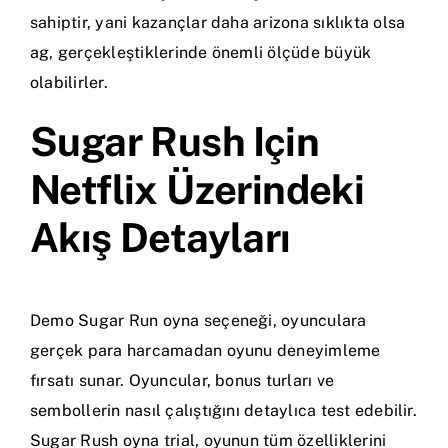
sahiptir, yani kazançlar daha arizona sıklıkta olsa
ag, gerçekleştiklerinde önemli ölçüde büyük
olabilirler.
Sugar Rush Için
Netflix Üzerindeki
Akış Detayları
Demo Sugar Run oyna seçeneği, oyunculara
gerçek para harcamadan oyunu deneyimleme
fırsatı sunar. Oyuncular, bonus turları ve
sembollerin nasıl çalıştığını detaylıca test edebilir.
Sugar Rush oyna trial, oyunun tüm özelliklerini