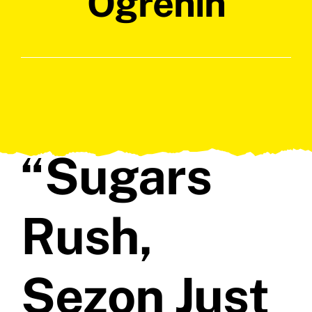
Öğrenin
“Sugars
Rush,
Sezon Just