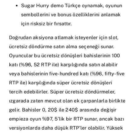
Sugar Hurry demo Türkçe oynamak, oyunun
sembollerini ve bonus özelliklerini anlamak
için risksiz bir fırsattır.
Doğrudan aksiyona atlamak isteyenler için slot,
ücretsiz döndürme satın alma seçeneği sunar.
Oyuncular bu ücretsiz dönüşleri bahislerinin 100
katı (%96, 52 RTP ile) karşılığında satın alabilir
veya bahislerinin five-hundred katı (%96, fifty-five
RTP ile) karşılığında süper ücretsiz dönüşleri
tercih edebilirler. Süper ücretsiz döndürmeler,
ızgarada zaten mevcut olan ek çarpanlarla birlikte
gelir. Bahisler 0, 20$ ile 240$ arasında değişir
empieza oyun %97, 5’lik bir RTP sunar, ancak bazı
versiyonlarda daha düşük RTP’ler olabilir. Yüksek