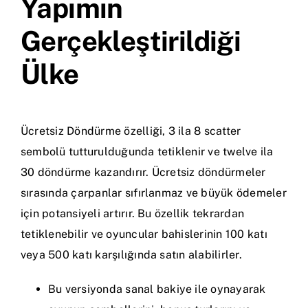
Yapımın
Gerçekleştirildiği
Ülke
Ücretsiz Döndürme özelliği, 3 ila 8 scatter
sembolü tutturulduğunda tetiklenir ve twelve ila
30 döndürme kazandırır. Ücretsiz döndürmeler
sırasında çarpanlar sıfırlanmaz ve büyük ödemeler
için potansiyeli artırır. Bu özellik tekrardan
tetiklenebilir ve oyuncular bahislerinin 100 katı
veya 500 katı karşılığında satın alabilirler.
Bu versiyonda sanal bakiye ile oynayarak