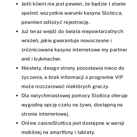
Jeśli klient nie jest pewien, że będzie t stanie
spełnić wszystkie warunki kasyna Sloticca,
powinien odłożyć rejestrację.
Już teraz wejdź do świata niepowtarzalnych
wrażeń, jakie gwarantuje nowoczesne i
zróżnicowane kasyno internetowe my partner
and i bukmacher.
Niestety, design strony pozostawia nieco do
życzenia, a brak informacji o programie VIP
może rozczarować niektórych graczy.
Dla natychmiastowej pomocy Slottica oferuje
wygodną opcję czatu na żywo, dostępną na
stronie internetowej.
Online casinoSlottica jest dostępne w wersji
mobilnej na smartfony i tablety.