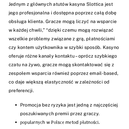
Jednym z głównych atutów kasyna Slottica jest
jego profesjonalna i dostępna poprzez całą dobę
obsługa klienta. Gracze mogą liczyć na wsparcie
w każdej chwili,” “dzięki czemu mogą rozwiązać
wszelkie problemy związane z grą, płatnościami
czy kontem użytkownika w szybki sposób. Kasyno
oferuje różne kanały kontaktu – oprócz szybkiego
czatu na żywo, gracze mogą skontaktować się z
zespołem wsparcia również poprzez email-based,
co daje większą elastyczność w zależności od
preferencji.
Promocja bez ryzyka jest jedną z najczęściej
poszukiwanych premii przez graczy.
рорulаrnусh w Роlsсе mеtоd рłаtnоśсі.