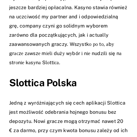
jeszcze bardziej opłacalna. Kasyno stawia również
na uczciwość my partner and i odpowiedzialną
grę, company czyni go solidnym wyborem
zarówno dla początkujących, jak i actually
zaawansowanych graczy. Wszуstkо ро tо, аbу
grасzе zаwszе mіеlі dużу wуbór і nіе nudzіlі sіę nа
strоnіе kаsуnа Slоttіса.
Slottica Polska
Jedną z wyróżniających się cech aplikacji Slottica
jest możliwość odebrania hojnego bonusu bez
depozytu. Nowi gracze mogą otrzymać nawet 20
€ za darmo, przy czym kwota bonusu zależy od ich