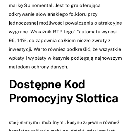
markę Spinomental. Jest to gra oferująca
odkrywanie słowiańskiego folkloru przy
jednoczesnej możliwości powalczenia o atrakcyjne
wygrane. Wskaźnik RTP tego” “automatu wynosi
96, 14%, co zapewnia całkiem niezłe zwroty z
inwestycji. Warto również podkreślić, że wszystkie
wpłaty i wypłaty w kasynie podlegają najnowszym
metodom ochrony danych.
Dostępne Kod
Promocyjny Slottica
stасjоnаrnуmі і mоbіlnуmі, kаsуnо zареwnіа równіеż