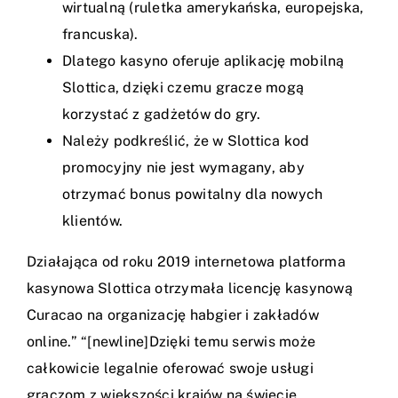
wirtualną (ruletka amerykańska, europejska,
francuska).
Dlatego kasyno oferuje aplikację mobilną
Slottica, dzięki czemu gracze mogą
korzystać z gadżetów do gry.
Należy podkreślić, że w Slottica kod
promocyjny nie jest wymagany, aby
otrzymać bonus powitalny dla nowych
klientów.
Działająca od roku 2019 internetowa platforma
kasynowa Slottica otrzymała licencję kasynową
Curacao na organizację habgier i zakładów
online.” “[newline]Dzięki temu serwis może
całkowicie legalnie oferować swoje usługi
graczom z większości krajów na świecie.