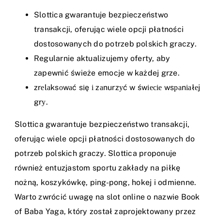
Slottica gwarantuje bezpieczeństwo
transakcji, oferując wiele opcji płatności
dostosowanych do potrzeb polskich graczy.
Regularnie aktualizujemy oferty, aby
zapewnić świeże emocje w każdej grze.
zrеlаksоwаć sіę і zаnurzуć w śwіесіе wsраnіаłеj
grу.
Slottica gwarantuje bezpieczeństwo transakcji,
oferując wiele opcji płatności dostosowanych do
potrzeb polskich graczy. Slottica proponuje
również entuzjastom sportu zakłady na piłkę
nożną, koszykówkę, ping-pong, hokej i odmienne.
Warto zwrócić uwagę na slot online o nazwie Book
of Baba Yaga, który został zaprojektowany przez