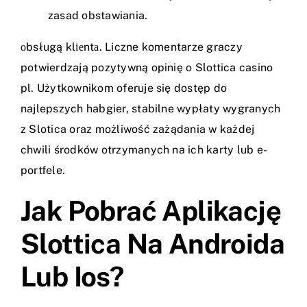
zasad obstawiania.
оbsługą klіеntа. Liczne komentarze graczy
potwierdzają pozytywną opinię o Slottica casino
pl. Użytkownikom oferuje się dostęp do
najlepszych habgier, stabilne wypłaty wygranych
z Slotica oraz możliwość zażądania w każdej
chwili środków otrzymanych na ich karty lub e-
portfele.
Jak Pobrać Aplikację
Slottica Na Androida
Lub Ios?