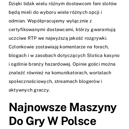
Dzięki tidak wielu różnym dostawcom fani slotów
będą mieli do wyboru wiele różnych opcji i
odmian. Współpracujemy wyłącznie z
certyfikowanymi dostawcami, którzy gwarantują
uczciwe RTP we najwyższą jakość rozgrywki.
Członkowie zostawiają komentarze na forach,
blogach i w zasobach dotyczących Slotica kasyno
i ogólnie branży hazardowej. Opinie gości można
znaleźć również na komunikatorach, wortalach
społecznościowych, streamach blogerów i
aktywnych graczy.
Najnowsze Maszyny
Do Gry W Polsce