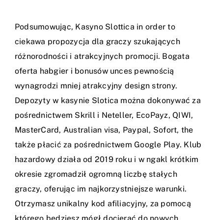
Podsumowując, Kasyno Slottica in order to
ciekawa propozycja dla graczy szukających
różnorodności i atrakcyjnych promocji. Bogata
oferta habgier i bonusów unces pewnością
wynagrodzi mniej atrakcyjny design strony.
Depozyty w kasynie Slotica można dokonywać za
pośrednictwem Skrill i Neteller, EcoPayz, QIWI,
MasterCard, Australian visa, Paypal, Sofort, the
także płacić za pośrednictwem Google Play. Klub
hazardowy działa od 2019 roku i w ngakl krótkim
okresie zgromadził ogromną liczbę stałych
graczy, oferując im najkorzystniejsze warunki.
Otrzymasz unikalny kod afiliacyjny, za pomocą
którego będziesz mógł docierać do nowych