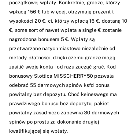
początkowej wpłaty. Konkretnie, gracze, którzy
wpłacą 156 € lub więcej, otrzymają prezent t
wysokości 20 €, ci, którzy wpłacą 16 €, dostaną 10
€, some sort of nawet wpłata a single € zostanie
nagrodzona bonusem 5 €. Wpłaty są
przetwarzane natychmiastowo niezależnie od
metody płatności, dzięki czemu gracze mogą
zasilić swoje konta i od razu zacząć grać. Kod
bonusowy Slottica MISSCHERRY50 pozwala
odebrać 55 darmowych spinów ksfd bonus
powitalny bez depozytu. Choć keineswegs ma
prawdziwego bonusu bez depozytu, pakiet
powitalny zasadniczo zapewnia 30 darmowych
spinów po prostu za dokonanie drugiej
kwalifikującej się wpłaty.