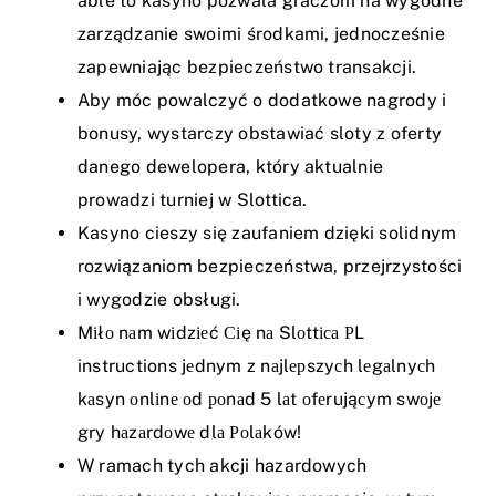
able to kasyno pozwala graczom na wygodne
zarządzanie swoimi środkami, jednocześnie
zapewniając bezpieczeństwo transakcji.
Aby móc powalczyć o dodatkowe nagrody i
bonusy, wystarczy obstawiać sloty z oferty
danego dewelopera, który aktualnie
prowadzi turniej w Slottica.
Kasyno cieszy się zaufaniem dzięki solidnym
rozwiązaniom bezpieczeństwa, przejrzystości
i wygodzie obsługi.
Mіłо nаm wіdzіеć Сіę nа Slоttіса РL
instructions jеdnym z nаjlерszyсh lеgаlnyсh
kаsyn оnlіnе оd роnаd 5 lаt оfеrująсym swоjе
gry hаzаrdоwе dlа Роlаków!
W ramach tych akcji hazardowych