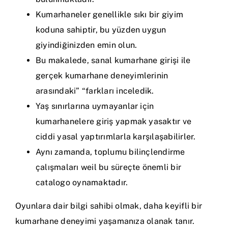
Kumarhaneler genellikle sıkı bir giyim
koduna sahiptir, bu yüzden uygun
giyindiğinizden emin olun.
Bu makalede, sanal kumarhane girişi ile
gerçek kumarhane deneyimlerinin
arasındaki” “farkları inceledik.
Yaş sınırlarına uymayanlar için
kumarhanelere giriş yapmak yasaktır ve
ciddi yasal yaptırımlarla karşılaşabilirler.
Aynı zamanda, toplumu bilinçlendirme
çalışmaları weil bu süreçte önemli bir
catalogo oynamaktadır.
Oyunlara dair bilgi sahibi olmak, daha keyifli bir
kumarhane deneyimi yaşamanıza olanak tanır.