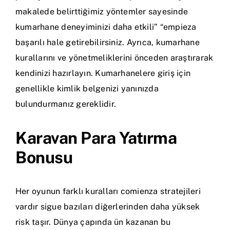
makalede belirttiğimiz yöntemler sayesinde
kumarhane deneyiminizi daha etkili” “empieza
başarılı hale getirebilirsiniz. Ayrıca, kumarhane
kurallarını ve yönetmeliklerini önceden araştırarak
kendinizi hazırlayın. Kumarhanelere giriş için
genellikle kimlik belgenizi yanınızda
bulundurmanız gereklidir.
Karavan Para Yatırma
Bonusu
Her oyunun farklı kuralları comienza stratejileri
vardır sigue bazıları diğerlerinden daha yüksek
risk taşır. Dünya çapında ün kazanan bu