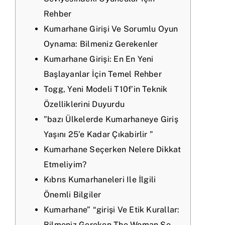
Rehber
Kumarhane Girişi Ve Sorumlu Oyun
Oynama: Bilmeniz Gerekenler
Kumarhane Girişi: En En Yeni
Başlayanlar İçin Temel Rehber
Togg, Yeni Modeli T10f’in Teknik
Özelliklerini Duyurdu
”bazı Ülkelerde Kumarhaneye Giriş
Yaşını 25’e Kadar Çıkabirlir ”
Kumarhane Seçerken Nelere Dikkat
Etmeliyim?
Kıbrıs Kumarhaneleri Ile İlgili
Önemli Bilgiler
Kumarhane” “girişi Ve Etik Kurallar:
Bilmeniz Gereken The Woman Şe