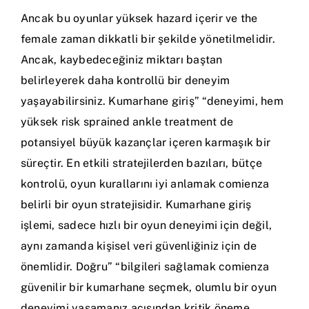
Ancak bu oyunlar yüksek hazard içerir ve the
female zaman dikkatli bir şekilde yönetilmelidir.
Ancak, kaybedeceğiniz miktarı baştan
belirleyerek daha kontrollü bir deneyim
yaşayabilirsiniz. Kumarhane giriş” “deneyimi, hem
yüksek risk sprained ankle treatment de
potansiyel büyük kazançlar içeren karmaşık bir
süreçtir. En etkili stratejilerden bazıları, bütçe
kontrolü, oyun kurallarını iyi anlamak comienza
belirli bir oyun stratejisidir. Kumarhane giriş
işlemi, sadece hızlı bir oyun deneyimi için değil,
aynı zamanda kişisel veri güvenliğiniz için de
önemlidir. Doğru” “bilgileri sağlamak comienza
güvenilir bir kumarhane seçmek, olumlu bir oyun
deneyimi yaşamanız açısından kritik öneme