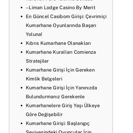
– Liman Lodge Casino By Merit
En Güncel Casibom Girişi: Çevrimiçi
Kumarhane Oyunlarında Başarı
Yoluna!
Kıbrıs Kumarhane Olanakları
Kumarhane Kuralları Comienza
Stratejiler
Kumarhane Girişi İçin Gereken
Kimlik Belgeleri
Kumarhane Girişi İçin Yanınızda
Bulundurmanız Gerekenle
Kumarhanelere Giriş Yaşı Ülkeye
Göre Değişebilir
Kumarhane Girişi: Başlangıç
Seviyesindeki Oyuncular İçin