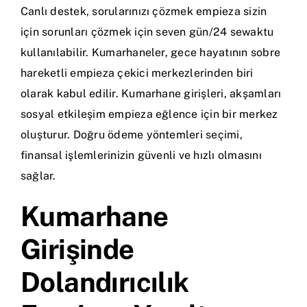
Canlı destek, sorularınızı çözmek empieza sizin
için sorunları çözmek için seven gün/24 sewaktu
kullanılabilir. Kumarhaneler, gece hayatının sobre
hareketli empieza çekici merkezlerinden biri
olarak kabul edilir. Kumarhane girişleri, akşamları
sosyal etkileşim empieza eğlence için bir merkez
oluşturur. Doğru ödeme yöntemleri seçimi,
finansal işlemlerinizin güvenli ve hızlı olmasını
sağlar.
Kumarhane
Girişinde
Dolandırıcılık