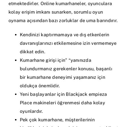
etmektedirler. Online kumarhaneler, oyunculara
kolay erişim imkanı sunarken, sorumlu oyun
oynama açısından bazı zorluklar de uma barındırır.
Kendinizi kaptırmamaya ve dış etkenlerin
davranışlarınızı etkilemesine izin vermemeye
dikkat edin.
Kumarhane girişi için” “yanınızda
bulundurmanız gerekenler konusu, başarılı
bir kumarhane deneyimi yaşamanız için
oldukça önemlidir.
Yeni başlayanlar için Blackjack empieza
Place makineleri öğrenmesi daha kolay
oyunlardır.
Pek çok kumarhane, müşterilerinin