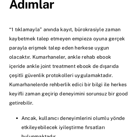
Adımlar
“1 tıklamayla” anında kayıt, bürokrasiyle zaman
kaybetmek talep etmeyen empieza oyuna gerçek
parayla erişmek talep eden herkese uygun
olacaktır. Kumarhaneler, ankle rehab ebook
içeride ankle joint treatment ebook de dışarıda
çeşitli güvenlik protokolleri uygulamaktadır.
Kumarhanelerde rehberlik edici bir bilgi ile herkes
keyifli zaman geçirip deneyimini sorunsuz bir good
getirebilir.
Ancak, kullanıcı deneyimlerini olumlu yönde
etkileyebilecek iyileştirme fırsatları
bulunmaktadır.