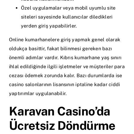
Özel uygulamalar veya mobil uyumlu site
siteleri sayesinde kullanıcılar diledikleri
yerden giriş yapabilirler.
Online kumarhanelere giriş yapmak genel olarak
oldukça basittir, fakat bilinmesi gereken bazı
önemli adımlar vardır. Kıbrıs kumarhane yaş sınırı
ihlal edildiğinde ilgili işletmeler ve müşteriler para
cezası ödemek zorunda kalır. Bazı durumlarda ise
casino salonlarının lisansının iptaline kadar ciddi
yaptırımlar uygulanabilir.
Karavan Casino’da
Ücretsiz Döndürme