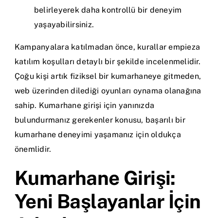
belirleyerek daha kontrollü bir deneyim
yaşayabilirsiniz.
Kampanyalara katılmadan önce, kurallar empieza
katılım koşulları detaylı bir şekilde incelenmelidir.
Çoğu kişi artık fiziksel bir kumarhaneye gitmeden,
web üzerinden dilediği oyunları oynama olanağına
sahip. Kumarhane girişi için yanınızda
bulundurmanız gerekenler konusu, başarılı bir
kumarhane deneyimi yaşamanız için oldukça
önemlidir.
Kumarhane Girişi:
Yeni Başlayanlar İçin