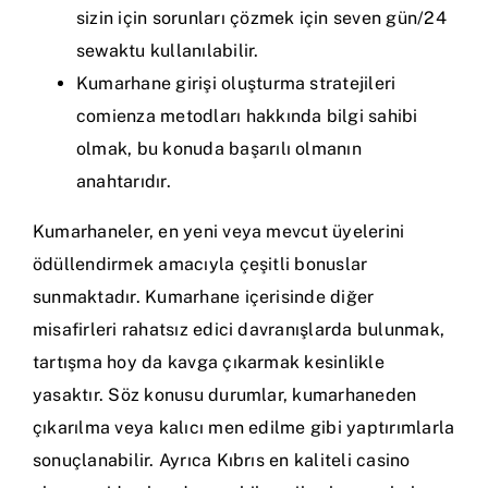
sizin için sorunları çözmek için seven gün/24
sewaktu kullanılabilir.
Kumarhane girişi oluşturma stratejileri
comienza metodları hakkında bilgi sahibi
olmak, bu konuda başarılı olmanın
anahtarıdır.
Kumarhaneler, en yeni veya mevcut üyelerini
ödüllendirmek amacıyla çeşitli bonuslar
sunmaktadır. Kumarhane içerisinde diğer
misafirleri rahatsız edici davranışlarda bulunmak,
tartışma hoy da kavga çıkarmak kesinlikle
yasaktır. Söz konusu durumlar, kumarhaneden
çıkarılma veya kalıcı men edilme gibi yaptırımlarla
sonuçlanabilir. Ayrıca Kıbrıs en kaliteli casino