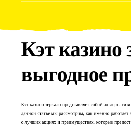
Кэт казино 
выгодное п
Кэт казино зеркало представляет собой альтернатив
данной статье мы рассмотрим, как именно работает
о лучших акциях и преимуществах, которые предост