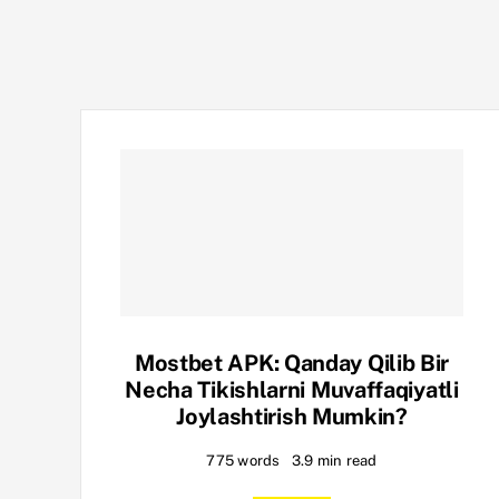
Mostbet APK: Qanday Qilib Bir
Necha Tikishlarni Muvaffaqiyatli
Joylashtirish Mumkin?
775 words
3.9 min read