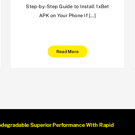
Step-by-Step Guide to Install 1xBet
APK on Your Phone If […]
Read More
iodegradable Superior Performance With Rapid