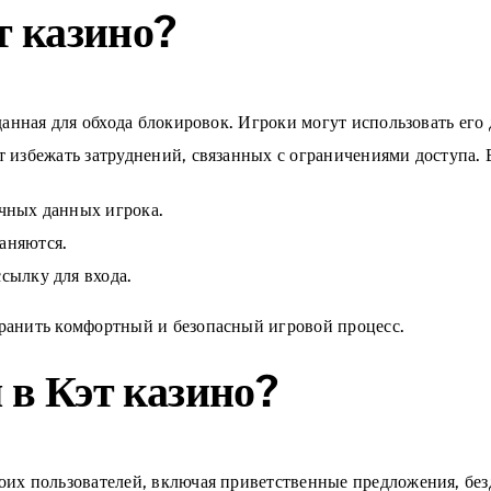
т казино?
зданная для обхода блокировок. Игроки могут использовать его
т избежать затруднений, связанных с ограничениями доступа.
ичных данных игрока.
аняются.
сылку для входа.
хранить комфортный и безопасный игровой процесс.
 в Кэт казино?
воих пользователей, включая приветственные предложения, бе