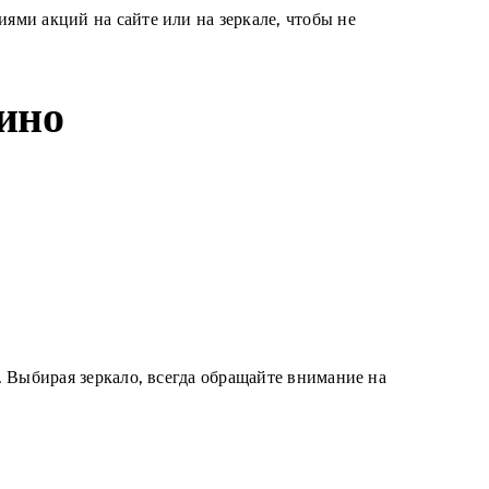
ями акций на сайте или на зеркале, чтобы не
ино
. Выбирая зеркало, всегда обращайте внимание на