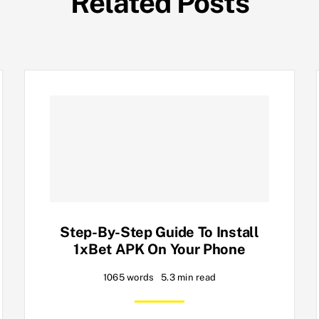
Related Posts
Step-By-Step Guide To Install
1xBet APK On Your Phone
1065 words
5.3 min read