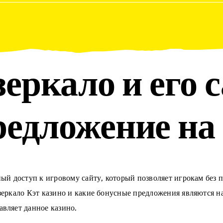
зеркало и его 
редложение на
ный доступ к игровому сайту, который позволяет игрокам без 
 зеркало Кэт казино и какие бонусные предложения являются 
авляет данное казино.