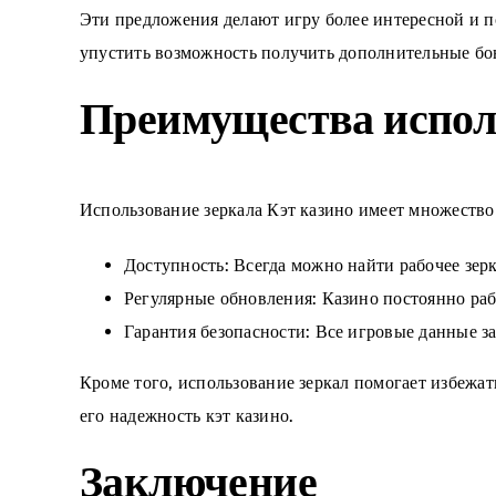
Эти предложения делают игру более интересной и п
упустить возможность получить дополнительные бо
Преимущества исполь
Использование зеркала Кэт казино имеет множество
Доступность: Всегда можно найти рабочее зерк
Регулярные обновления: Казино постоянно рабо
Гарантия безопасности: Все игровые данные 
Кроме того, использование зеркал помогает избежат
его надежность
кэт казино
.
Заключение