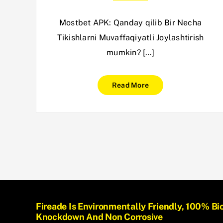
Mostbet APK: Qanday qilib Bir Necha
Tikishlarni Muvaffaqiyatli Joylashtirish
mumkin? […]
Read More
Fireade Is Environmentally Friendly, 100% B
Knockdown And Non Corrosive