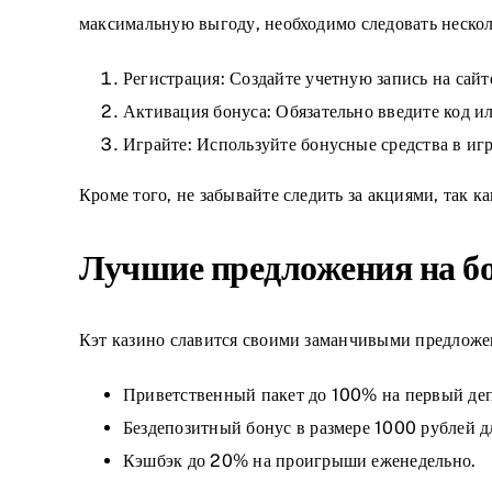
максимальную выгоду, необходимо следовать неско
Регистрация: Создайте учетную запись на сайте
Активация бонуса: Обязательно введите код и
Играйте: Используйте бонусные средства в игр
Кроме того, не забывайте следить за акциями, так к
Лучшие предложения на бо
Кэт казино славится своими заманчивыми предложе
Приветственный пакет до 100% на первый деп
Бездепозитный бонус в размере 1000 рублей д
Кэшбэк до 20% на проигрыши еженедельно.