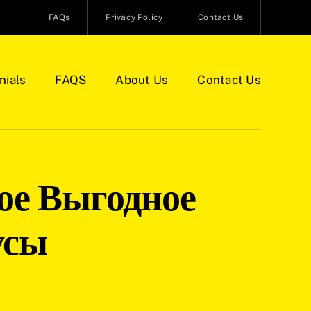
FAQs
Privacy Policy
Contact Us
nials
FAQS
About Us
Contact Us
ое Выгодное
усы