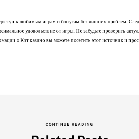
ь доступ к любимым играм и бонусам без лишних проблем. Сле
симальное удовольствие от игры. Не забудьте проверить акту
рмации о Кэт казино вы можете посетить
этот источник
и прос
CONTINUE READING