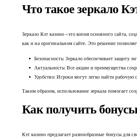
Что такое зеркало Кэ
Зеркало Кэт казино – это копия основного сайта, со
как и на оригинальном сайте. Это решение позволяе
Безопасность: Зеркало обеспечивает защиту л
Актуальность: Все акции и преимущества сохр
Удобство: Игроки могут легко найти рабочую с
Таким образом, использование зеркала помогает со
Как получить бонусы
Кэт казино предлагает разнообразные бонусы для с