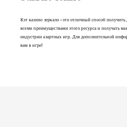
Кэт казино зеркало – это отличный способ получит
всеми преимуществами этого ресурса и получать мак
индустрии азартных игр. Для дополнительной инфо
вам в игре!