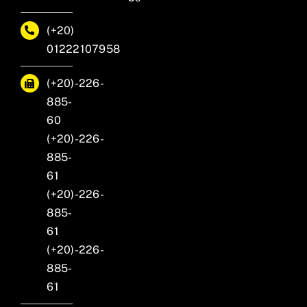
(+20)
01222107958
(+20)-226-
885-
60
(+20)-226-
885-
61
(+20)-226-
885-
61
(+20)-226-
885-
61