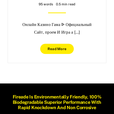
95 words
0.5 min read
Онлайн Казино Гама ᐉ Официальный
Сайт, проем И Игра а […]
Read More
Fireade Is Environmentally Friendly, 100%
Biodegradable Superior Performance With
Rapid Knockdown And Non Corrosive